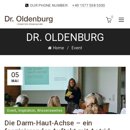
OUR PHONE NUMBER:
+49 1577 538 5300
0
DR. OLDENBURG
Home
Event
05
MAI
,
,
Event
Inspiration
Wissenswertes
Die Darm-Haut-Achse – ein